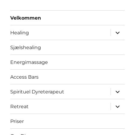
Velkommen
udvid
Healing
underme
Sjælshealing
Energimassage
Access Bars
udvid
Spirituel Dyreterapeut
underme
udvid
Retreat
underme
Priser